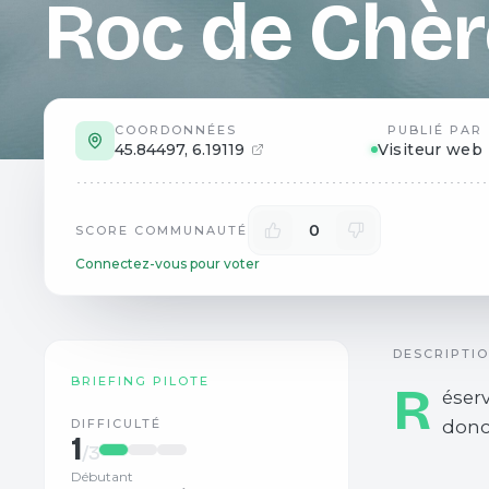
Roc de Chèr
COORDONNÉES
PUBLIÉ PAR
45.84497
,
6.19119
Visiteur web
0
SCORE COMMUNAUTÉ
Connectez-vous pour voter
DESCRIPTI
BRIEFING PILOTE
R
éserv
DIFFICULTÉ
donc 
1
/3
Débutant