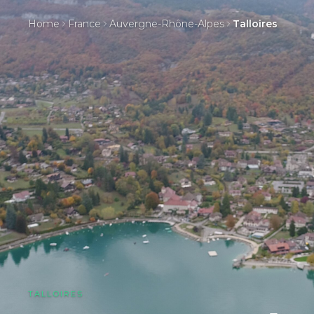
Home
France
Auvergne-Rhône-Alpes
Talloires
TALLOIRES