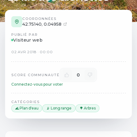
COORDONNÉES
42.75140
,
0.04958
PUBLIÉ PAR
Visiteur web
02
AVR
2018
·
00:00
0
SCORE COMMUNAUTÉ
Connectez-vous pour voter
CATÉGORIES
🌊 Plan d'eau
📡 Long range
🌳 Arbres