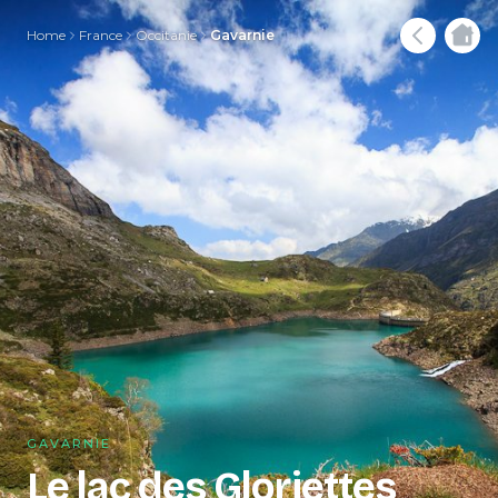
Home
France
Occitanie
Gavarnie
GAVARNIE
Le lac des Gloriettes