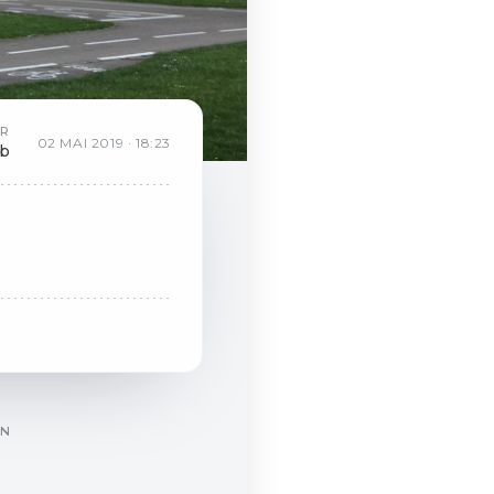
AR
02
MAI
2019
·
18:23
eb
ON