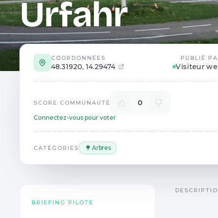
Urfahr
COORDONNÉES
PUBLIÉ P
48.31920
,
14.29474
Visiteur w
0
SCORE COMMUNAUTÉ
Connectez-vous pour voter
🌳 Arbres
CATÉGORIES
DESCRIPTI
BRIEFING PILOTE