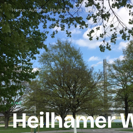
Home
Autriche
Haute-Autriche
Linz
LINZ
Heilhamer 