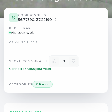
COORDONNÉES
56.77590
,
37.22190
PUBLIÉ PAR
Visiteur web
02
MAI
2019
·
18:24
0
SCORE COMMUNAUTÉ
Connectez-vous pour voter
🏁 Racing
CATÉGORIES