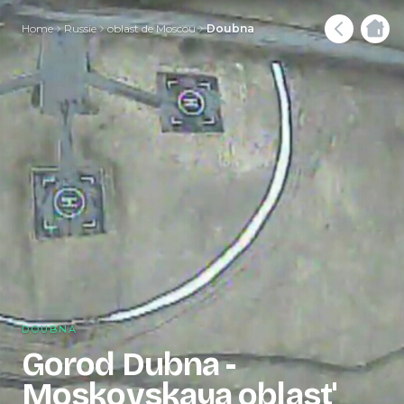
Home
Russie
oblast de Moscou
Doubna
DOUBNA
Gorod Dubna -
Moskovskaya oblast'