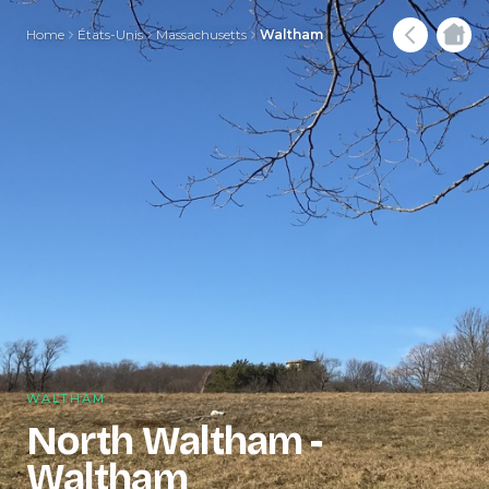
Home
États-Unis
Massachusetts
Waltham
WALTHAM
North Waltham -
Waltham