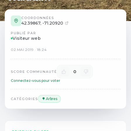
COORDONNÉES
42.39867
,
-71.20920
PUBLIÉ PAR
Visiteur web
02
MAI
2019
·
18:24
0
SCORE COMMUNAUTÉ
Connectez-vous pour voter
🌳 Arbres
CATÉGORIES