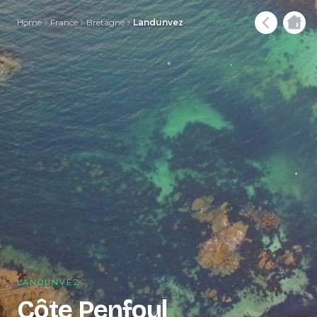
Home
France
Bretagne
Landunvez
LANDUNVEZ
Côte Penfoul