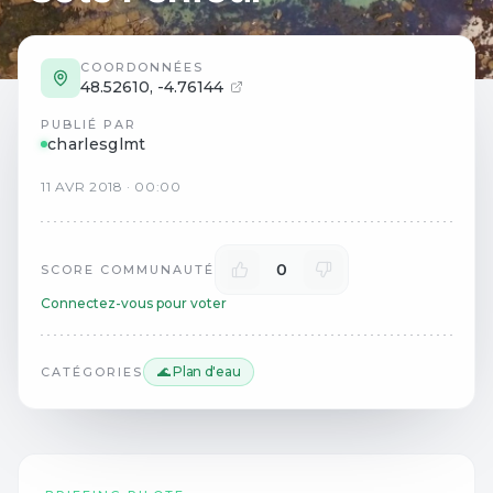
COORDONNÉES
48.52610
,
-4.76144
PUBLIÉ PAR
charlesglmt
11
AVR
2018
·
00:00
0
SCORE COMMUNAUTÉ
Connectez-vous pour voter
🌊 Plan d'eau
CATÉGORIES