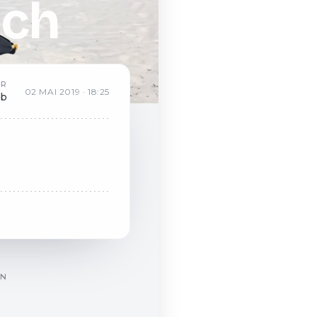
ach
AR
02
MAI
2019
·
18:25
eb
ON