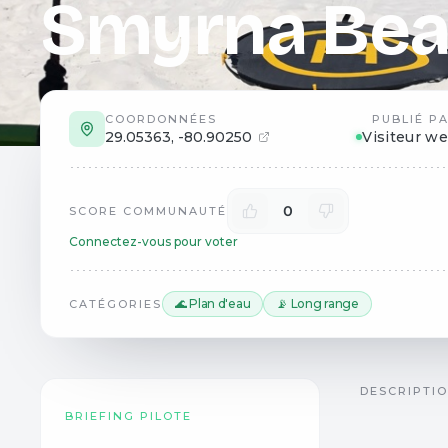
Smyrna Be
COORDONNÉES
PUBLIÉ P
29.05363
,
-80.90250
Visiteur w
0
SCORE COMMUNAUTÉ
Connectez-vous pour voter
🌊 Plan d'eau
📡 Long range
CATÉGORIES
DESCRIPTI
BRIEFING PILOTE