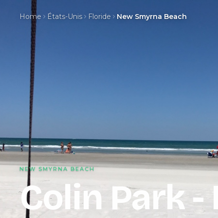
Home
États-Unis
Floride
New Smyrna Beach
NEW SMYRNA BEACH
Colin Park 