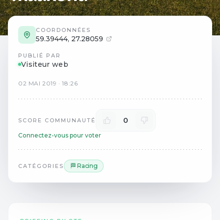
COORDONNÉES
59.39444
,
27.28059
PUBLIÉ PAR
Visiteur web
02
MAI
2019
·
18:26
0
SCORE COMMUNAUTÉ
Connectez-vous pour voter
🏁 Racing
CATÉGORIES