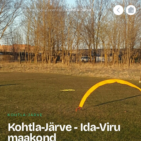
Home
Estonie
Viru oriental
Kohtla-Järve
KOHTLA-JÄRVE
Kohtla-Järve - Ida-Viru
maakond