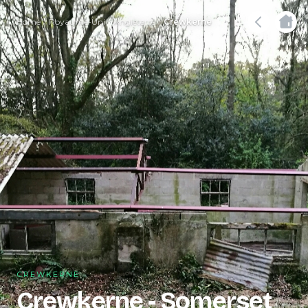
Home
Royaume-Uni
Angleterre
Crewkerne
CREWKERNE
Crewkerne - Somerset