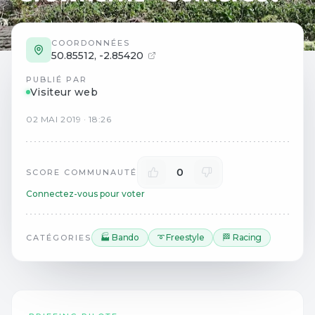
COORDONNÉES
50.85512
,
-2.85420
PUBLIÉ PAR
Visiteur web
02
MAI
2019
·
18:26
0
SCORE COMMUNAUTÉ
Connectez-vous pour voter
🏭 Bando
➰ Freestyle
🏁 Racing
CATÉGORIES