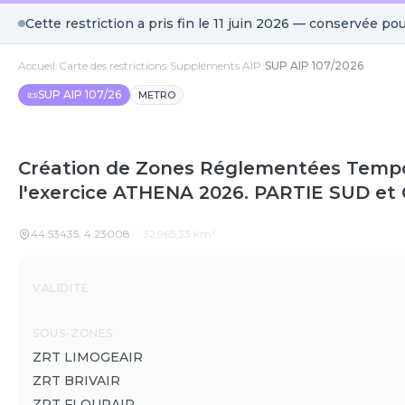
Cette restriction a pris fin le
11 juin 2026
— conservée pou
Accueil
/
Carte des restrictions
/
Suppléments AIP
/
SUP AIP 107/2026
📜
SUP AIP 107/26
METRO
Création de Zones Réglementées Tempor
l'exercice ATHENA 2026. PARTIE SUD e
44.53435
,
4.23008
·
32 965,33
km²
Détails
VALIDITÉ
SOUS-ZONES
ZRT LIMOGEAIR
ZRT BRIVAIR
ZRT FLOURAIR