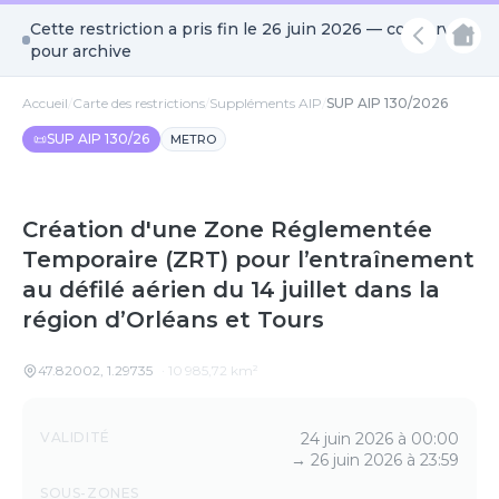
Cette restriction a pris fin le
26 juin 2026
— conservée
pour archive
Accueil
/
Carte des restrictions
/
Suppléments AIP
/
SUP AIP 130/2026
📜
SUP AIP 130/26
METRO
Création d'une Zone Réglementée
Temporaire (ZRT) pour l’entraînement
au défilé aérien du 14 juillet dans la
région d’Orléans et Tours
47.82002
,
1.29735
·
10 985,72
km²
Détails
VALIDITÉ
24 juin 2026 à 00:00
→
26 juin 2026 à 23:59
SOUS-ZONES