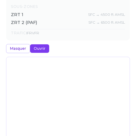
SOUS-ZONES
ZRT 1
SFC → 4500 ft AMSL
ZRT 2 (PAF)
SFC → 6500 ft AMSL
TRAFIC
IFR
VFR
Masquer
Ouvrir