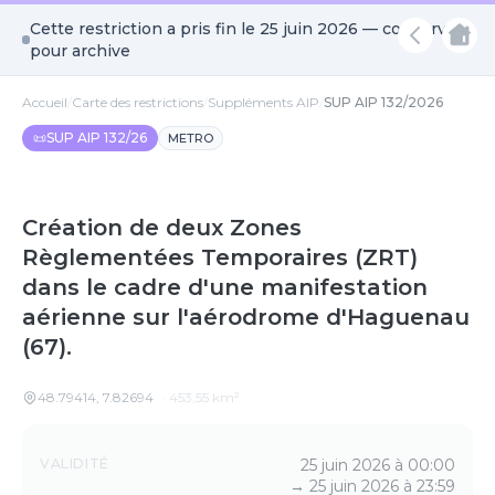
Cette restriction a pris fin le
25 juin 2026
— conservée
pour archive
Accueil
/
Carte des restrictions
/
Suppléments AIP
/
SUP AIP 132/2026
📜
SUP AIP 132/26
METRO
Création de deux Zones
Règlementées Temporaires (ZRT)
dans le cadre d'une manifestation
aérienne sur l'aérodrome d'Haguenau
(67).
48.79414
,
7.82694
·
453,55
km²
Détails
VALIDITÉ
25 juin 2026 à 00:00
→
25 juin 2026 à 23:59