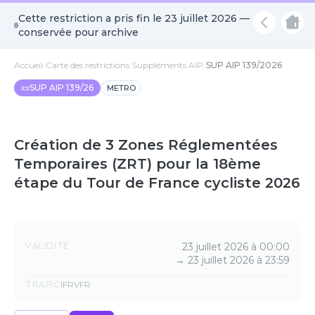
Cette restriction a pris fin le
23 juillet 2026
—
conservée pour archive
Accueil
/
Carte des restrictions
/
Suppléments AIP
/
SUP AIP 139/2026
📜
SUP AIP 139/26
METRO
Création de 3 Zones Réglementées
Temporaires (ZRT) pour la 18ème
étape du Tour de France cycliste 2026
Détails
VALIDITÉ
23 juillet 2026 à 00:00
→
23 juillet 2026 à 23:59
TRAFIC
IFR
VFR