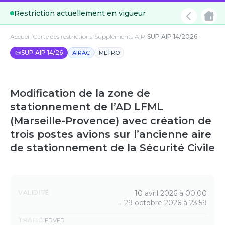
Restriction actuellement en vigueur
Accueil
/
Carte des restrictions
/
Suppléments AIP
/
SUP AIP 14/2026
📜
SUP AIP 14/26
AIRAC
METRO
Modification de la zone de
stationnement de l’AD LFML
(Marseille-Provence) avec création de
trois postes avions sur l’ancienne aire
de stationnement de la Sécurité Civile
Détails
VALIDITÉ
10 avril 2026 à 00:00
→
29 octobre 2026 à 23:59
TRAFIC
IFR
VFR