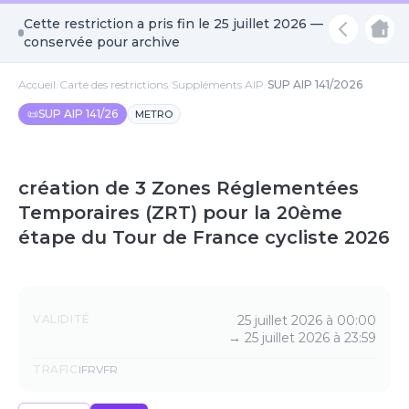
Cette restriction a pris fin le
25 juillet 2026
—
conservée pour archive
Accueil
/
Carte des restrictions
/
Suppléments AIP
/
SUP AIP 141/2026
📜
SUP AIP 141/26
METRO
création de 3 Zones Réglementées
Temporaires (ZRT) pour la 20ème
étape du Tour de France cycliste 2026
Détails
VALIDITÉ
25 juillet 2026 à 00:00
→
25 juillet 2026 à 23:59
TRAFIC
IFR
VFR