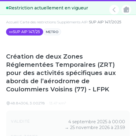
Restriction actuellement en vigueur
Accueil
/
Carte des restrictions
/
Suppléments AIP
/
SUP AIP 147/2025
📜
SUP AIP 147/25
METRO
Création de deux Zones
Réglementées Temporaires (ZRT)
pour des activités spécifiques aux
abords de l’aérodrome de
Coulommiers Voisins (77) - LFPK
48.84306
,
3.00278
·
13,47
km²
Détails
VALIDITÉ
4 septembre 2025 à 00:00
→
25 novembre 2026 à 23:59