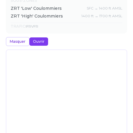
SOUS-ZONES
ZRT 'Low' Coulommiers
SFC → 1400 ft AMSL
ZRT 'High' Coulommiers
1400 ft → 1700 ft AMSL
TRAFIC
IFR
VFR
Masquer
Ouvrir