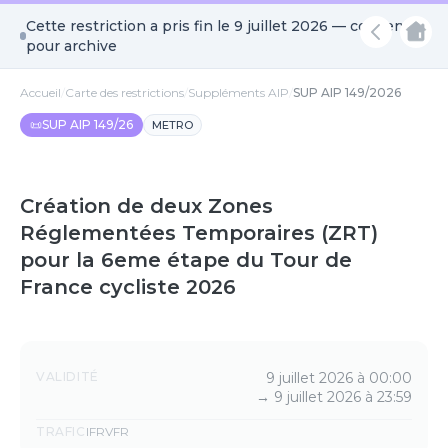
Cette restriction a pris fin le
9 juillet 2026
— conservée
pour archive
Accueil
/
Carte des restrictions
/
Suppléments AIP
/
SUP AIP 149/2026
📜
SUP AIP 149/26
METRO
Création de deux Zones
Réglementées Temporaires (ZRT)
pour la 6eme étape du Tour de
France cycliste 2026
Détails
VALIDITÉ
9 juillet 2026 à 00:00
→
9 juillet 2026 à 23:59
TRAFIC
IFR
VFR