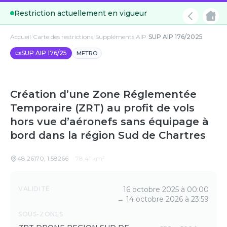
Restriction actuellement en vigueur
Accueil
/
Carte des restrictions
/
Suppléments AIP
/
SUP AIP 176/2025
📜
SUP AIP 176/25
METRO
Création d’une Zone Réglementée
Temporaire (ZRT) au profit de vols
hors vue d’aéronefs sans équipage à
bord dans la région Sud de Chartres
48.26170
,
1.58266
·
78,41
km²
Détails
VALIDITÉ
16 octobre 2025 à 00:00
→
14 octobre 2026 à 23:59
SOUS-ZONES