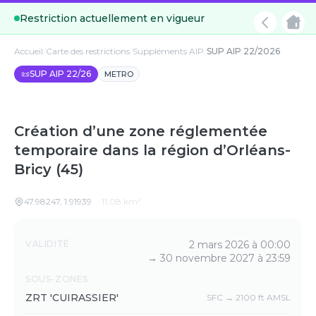
Restriction actuellement en vigueur
Accueil
/
Carte des restrictions
/
Suppléments AIP
/
SUP AIP 22/2026
📜
SUP AIP 22/26
METRO
Création d’une zone réglementée
temporaire dans la région d’Orléans-
Bricy (45)
47.98247
,
1.91939
·
11,08
km²
Détails
VALIDITÉ
2 mars 2026 à 00:00
→
30 novembre 2027 à 23:59
SOUS-ZONES
ZRT 'CUIRASSIER'
SFC → 2100 ft AMSL