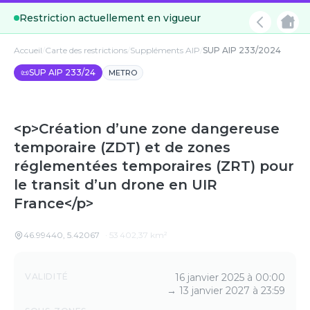
Restriction actuellement en vigueur
Accueil
/
Carte des restrictions
/
Suppléments AIP
/
SUP AIP 233/2024
📜
SUP AIP 233/24
METRO
<p>Création d’une zone dangereuse
temporaire (ZDT) et de zones
réglementées temporaires (ZRT) pour
le transit d’un drone en UIR
France</p>
46.99440
,
5.42067
·
53 402,37
km²
Détails
VALIDITÉ
16 janvier 2025 à 00:00
→
13 janvier 2027 à 23:59