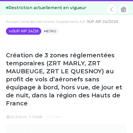
Restriction actuellement en vigueur
Accueil
/
Carte des restrictions
/
Suppléments AIP
/
SUP AIP 24/2026
📜
SUP AIP 24/26
METRO
Création de 3 zones réglementées
temporaires (ZRT MARLY, ZRT
MAUBEUGE, ZRT LE QUESNOY) au
profit de vols d’aéronefs sans
équipage à bord, hors vue, de jour et
de nuit, dans la région des Hauts de
France
50.30909
,
3.74538
·
77,13
km²