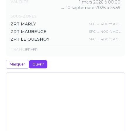
Détails
VALIDITÉ
1 mars 2026 à 00:00
→
10 septembre 2026 à 23:59
SOUS-ZONES
ZRT MARLY
SFC → 400 ft AGL
ZRT MAUBEUGE
SFC → 400 ft AGL
ZRT LE QUESNOY
SFC → 400 ft AGL
TRAFIC
IFR
VFR
Masquer
Ouvrir