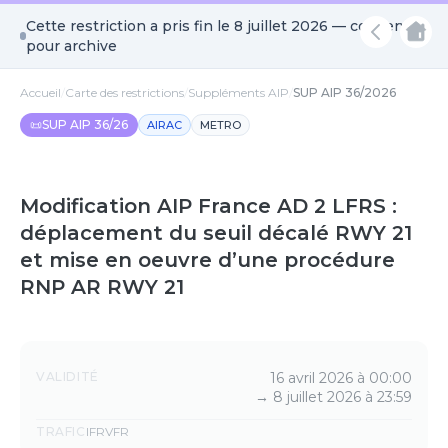
Cette restriction a pris fin le
8 juillet 2026
— conservée
pour archive
Accueil
/
Carte des restrictions
/
Suppléments AIP
/
SUP AIP 36/2026
📜
SUP AIP 36/26
AIRAC
METRO
Modification AIP France AD 2 LFRS :
déplacement du seuil décalé RWY 21
et mise en oeuvre d’une procédure
RNP AR RWY 21
Détails
VALIDITÉ
16 avril 2026 à 00:00
→
8 juillet 2026 à 23:59
TRAFIC
IFR
VFR