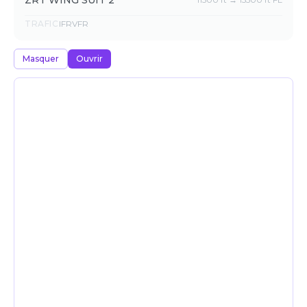
ZRT WING SUIT 2
TRAFIC
IFR
VFR
Masquer
Ouvrir