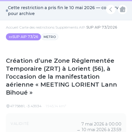
Cette restriction a pris fin le
10 mai 2026
— conservée
pour archive
Accueil
/
Carte des restrictions
/
Suppléments AIP
/
SUP AIP 73/2026
📜
SUP AIP 73/26
METRO
Création d’une Zone Réglementée
Temporaire (ZRT) à Lorient (56), à
l’occasion de la manifestation
aérienne « MEETING LORIENT Lann
Bihoué »
47.75881
,
-3.43934
·
1 945,14
km²
Détails
VALIDITÉ
7 mai 2026 à 00:00
→
10 mai 2026 à 23:59