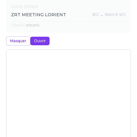
SOUS-ZONES
ZRT MEETING LORIENT
SFC → 11500 ft SFC
TRAFIC
IFR
VFR
Masquer
Ouvrir