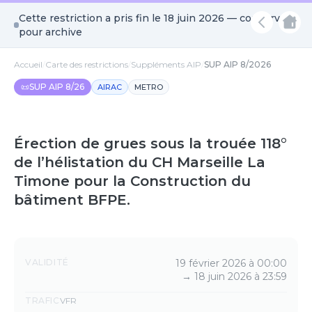
Cette restriction a pris fin le
18 juin 2026
— conservée
pour archive
Accueil
/
Carte des restrictions
/
Suppléments AIP
/
SUP AIP 8/2026
📜
SUP AIP 8/26
AIRAC
METRO
Érection de grues sous la trouée 118°
de l’hélistation du CH Marseille La
Timone pour la Construction du
bâtiment BFPE.
Détails
VALIDITÉ
19 février 2026 à 00:00
→
18 juin 2026 à 23:59
TRAFIC
VFR