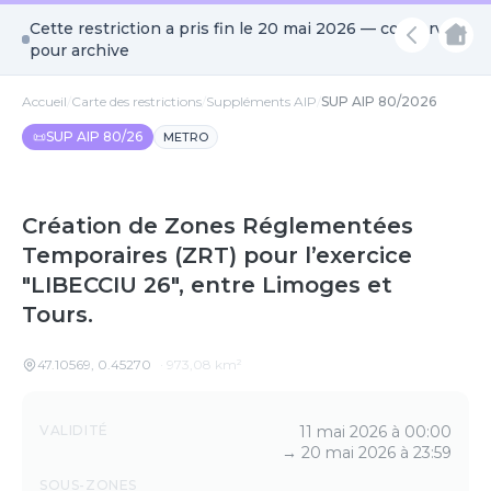
Cette restriction a pris fin le
20 mai 2026
— conservée
pour archive
Accueil
/
Carte des restrictions
/
Suppléments AIP
/
SUP AIP 80/2026
📜
SUP AIP 80/26
METRO
Création de Zones Réglementées
Temporaires (ZRT) pour l’exercice
"LIBECCIU 26", entre Limoges et
Tours.
47.10569
,
0.45270
·
973,08
km²
Détails
VALIDITÉ
11 mai 2026 à 00:00
→
20 mai 2026 à 23:59
SOUS-ZONES