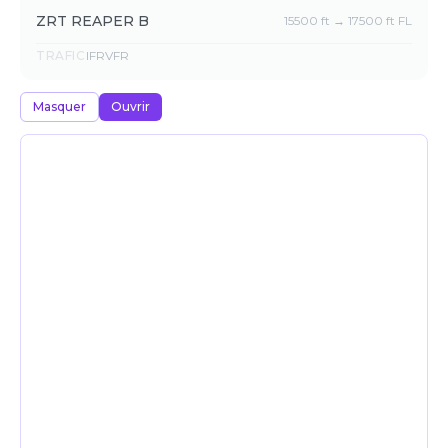
ZRT REAPER B
15500 ft → 17500 ft FL
TRAFIC
IFR
VFR
Masquer
Ouvrir