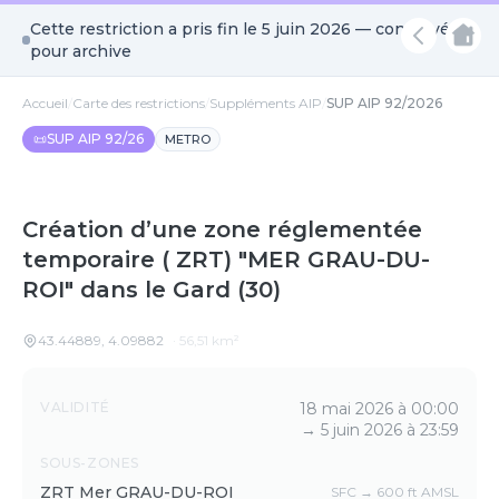
Cette restriction a pris fin le
5 juin 2026
— conservée
pour archive
Accueil
/
Carte des restrictions
/
Suppléments AIP
/
SUP AIP 92/2026
📜
SUP AIP 92/26
METRO
Création d’une zone réglementée
temporaire ( ZRT) "MER GRAU-DU-
ROI" dans le Gard (30)
43.44889
,
4.09882
·
56,51
km²
Détails
VALIDITÉ
18 mai 2026 à 00:00
→
5 juin 2026 à 23:59
SOUS-ZONES
ZRT Mer GRAU-DU-ROI
SFC → 600 ft AMSL