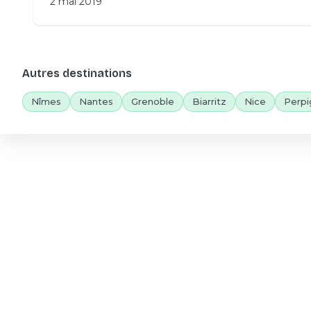
2 mai 2019
Autres destinations
Nîmes
Nantes
Grenoble
Biarritz
Nice
Perpi