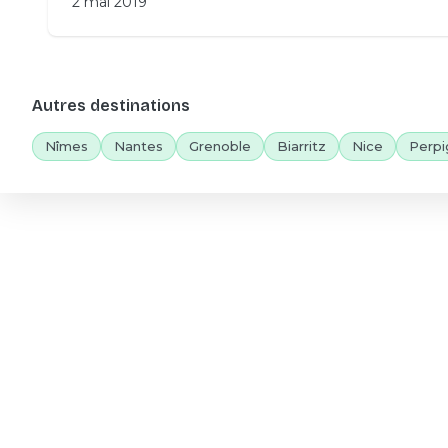
2 mai 2019
Autres destinations
Nîmes
Nantes
Grenoble
Biarritz
Nice
Perpi