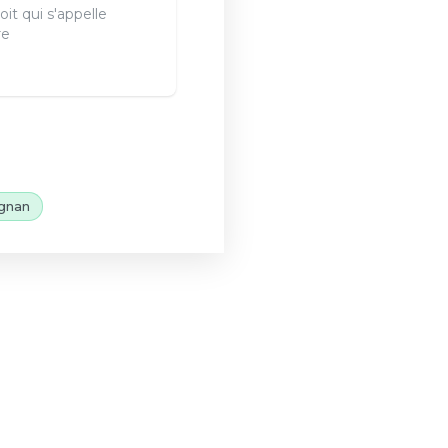
it qui s'appelle
re
gnan