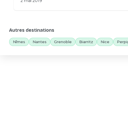
2 mai 2019
Autres destinations
Nîmes
Nantes
Grenoble
Biarritz
Nice
Perpi