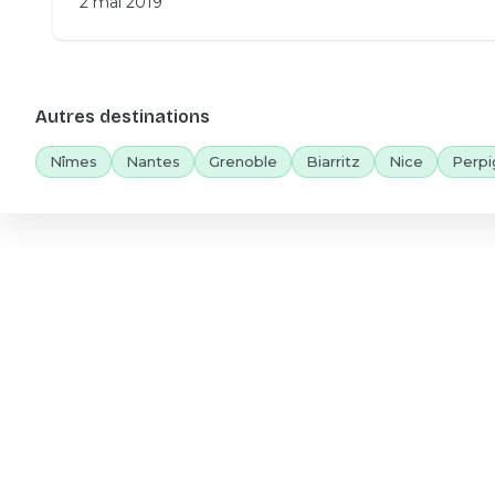
2 mai 2019
Autres destinations
Nîmes
Nantes
Grenoble
Biarritz
Nice
Perpi