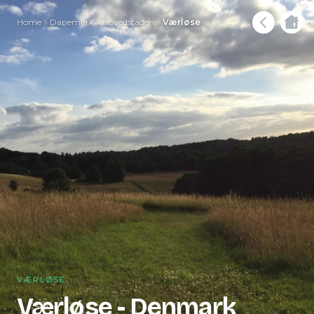
Home
Danemark
Hovedstaden
Værløse
VÆRLØSE
Værløse - Denmark