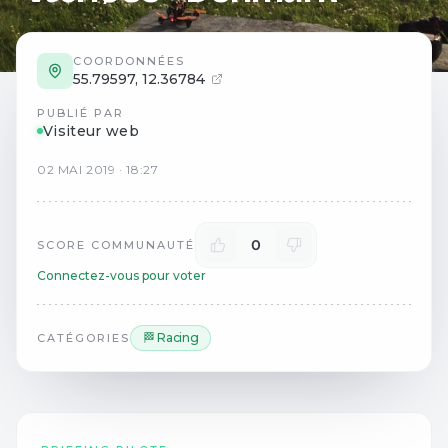
COORDONNÉES
55.79597
,
12.36784
PUBLIÉ PAR
Visiteur web
02
MAI
2019
·
18:27
0
SCORE COMMUNAUTÉ
Connectez-vous pour voter
🏁 Racing
CATÉGORIES