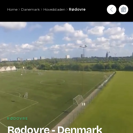
Home
Danemark
Hovedstaden
Rødovre
RØDOVRE
Rødovre - Denmark