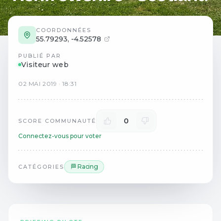
COORDONNÉES
55.79293
,
-4.52578
PUBLIÉ PAR
Visiteur web
02
MAI
2019
·
18:31
0
SCORE COMMUNAUTÉ
Connectez-vous pour voter
🏁 Racing
CATÉGORIES