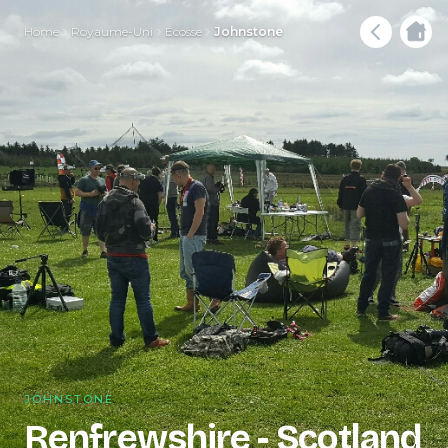
Home
Royaume-Uni
Écosse
Johnstone
JOHNSTONE
Renfrewshire - Scotland