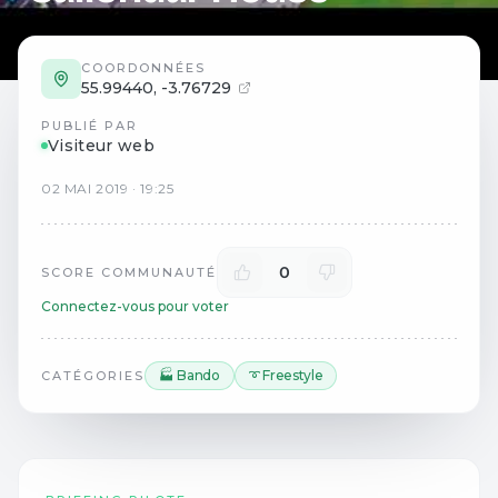
COORDONNÉES
55.99440
,
-3.76729
PUBLIÉ PAR
Visiteur web
02
MAI
2019
·
19:25
0
SCORE COMMUNAUTÉ
Connectez-vous pour voter
🏭 Bando
➰ Freestyle
CATÉGORIES