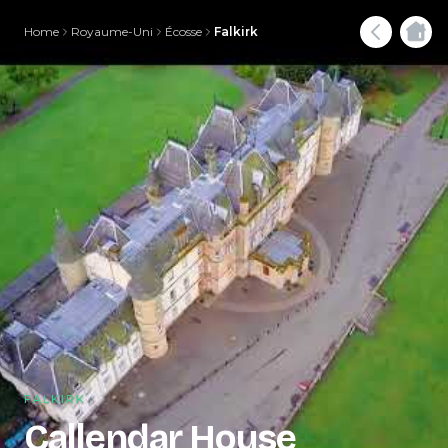
Home
Royaume-Uni
Écosse
Falkirk
FALKIRK
Callendar House