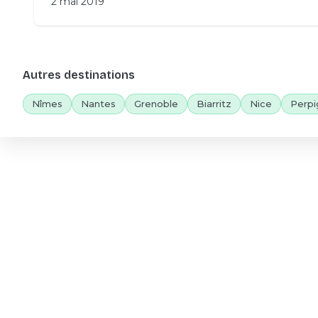
2 mai 2019
Autres destinations
Nîmes
Nantes
Grenoble
Biarritz
Nice
Perpi