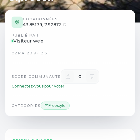
COORDONNÉES
43.85179
,
7.92812
PUBLIÉ PAR
Visiteur web
02
MAI
2019
·
18:31
0
SCORE COMMUNAUTÉ
Connectez-vous pour voter
➰ Freestyle
CATÉGORIES