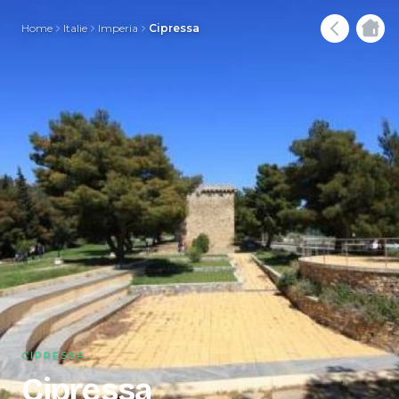
Home
Italie
Imperia
Cipressa
CIPRESSA
Cipressa