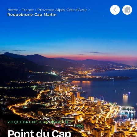
Home
France
Provence-Alpes-Côte d'Azur
Roquebrune-Cap-Martin
ROQUEBRUNE-CAP-MARTIN
Point du Cap