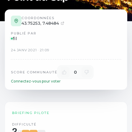
COORDONNÉES
43.75253
,
7.48484
PUBLIÉ PAR
fil
24
JANV
2021
·
21:09
0
SCORE COMMUNAUTÉ
Connectez-vous pour voter
BRIEFING PILOTE
DIFFICULTÉ
2