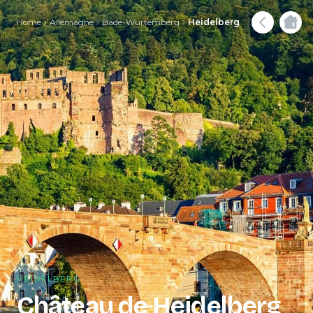
Home
Allemagne
Bade-Wurtemberg
Heidelberg
HEIDELBERG
Château de Heidelberg