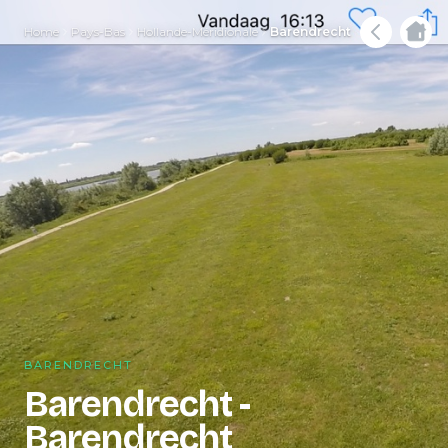
Home
Pays-Bas
Hollande-Méridionale
Barendrecht
BARENDRECHT
Barendrecht -
Barendrecht