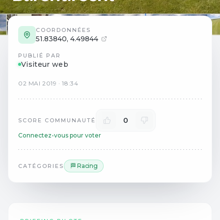
COORDONNÉES
51.83840
,
4.49844
PUBLIÉ PAR
Visiteur web
02
MAI
2019
·
18:34
0
SCORE COMMUNAUTÉ
Connectez-vous pour voter
🏁 Racing
CATÉGORIES