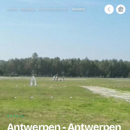
Home
Belgique
Province d'Anvers
Anvers
ANVERS
Antwerpen - Antwerpen