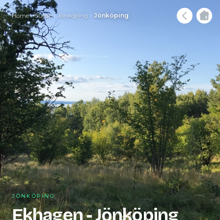
Home
Suède
Jönköping
Jönköping
JÖNKÖPING
Ekhagen - Jönköping