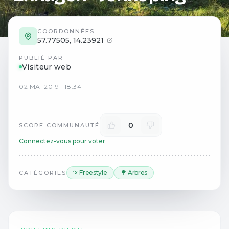
COORDONNÉES
57.77505
,
14.23921
PUBLIÉ PAR
Visiteur web
02
MAI
2019
·
18:34
0
SCORE COMMUNAUTÉ
Connectez-vous pour voter
➰ Freestyle
🌳 Arbres
CATÉGORIES