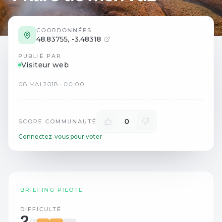
COORDONNÉES
48.83755
,
-3.48318
PUBLIÉ PAR
Visiteur web
08
MAI
2018
·
00:00
0
SCORE COMMUNAUTÉ
Connectez-vous pour voter
BRIEFING PILOTE
DIFFICULTÉ
2