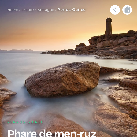
Home
France
Bretagne
Perros-Guirec
PERROS-GUIREC
Phare de men-ruz