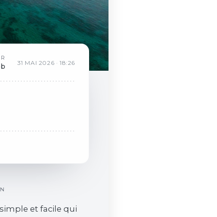
AR
31
MAI
2026
·
18:26
ob
ON
simple et facile qui