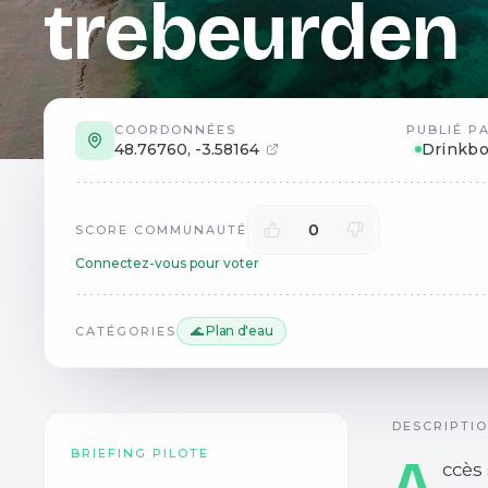
trebeurden
COORDONNÉES
PUBLIÉ P
48.76760
,
-3.58164
Drinkb
0
SCORE COMMUNAUTÉ
Connectez-vous pour voter
🌊 Plan d'eau
CATÉGORIES
DESCRIPTI
BRIEFING PILOTE
A
ccès 