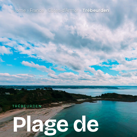
Home
France
Côtes-d'Armor
Trébeurden
TRÉBEURDEN
Plage de