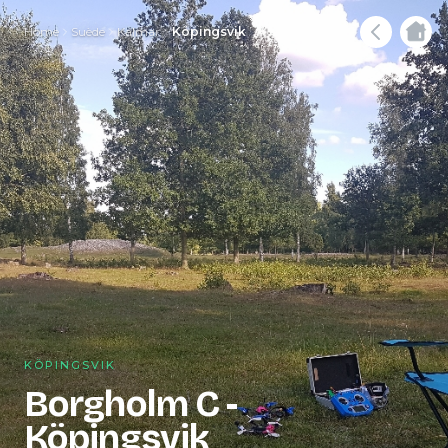
Home
Suède
Kalmar
Köpingsvik
KÖPINGSVIK
Borgholm C -
Köpingsvik