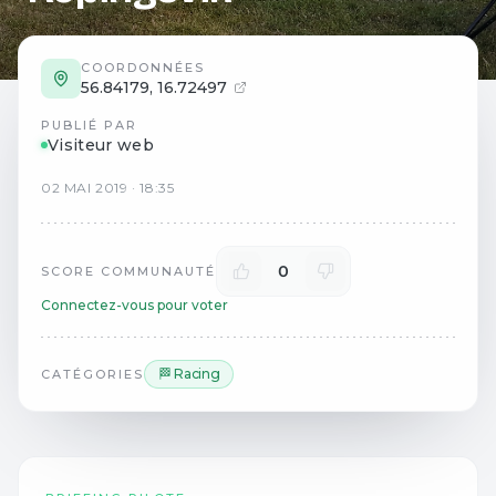
COORDONNÉES
56.84179
,
16.72497
PUBLIÉ PAR
Visiteur web
02
MAI
2019
·
18:35
0
SCORE COMMUNAUTÉ
Connectez-vous pour voter
🏁 Racing
CATÉGORIES