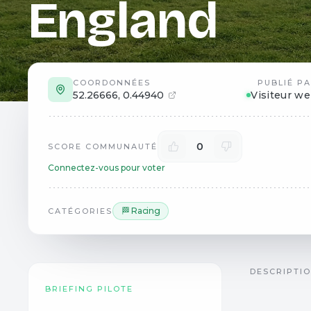
England
COORDONNÉES
PUBLIÉ P
52.26666
,
0.44940
Visiteur w
0
SCORE COMMUNAUTÉ
Connectez-vous pour voter
🏁 Racing
CATÉGORIES
DESCRIPTI
BRIEFING PILOTE