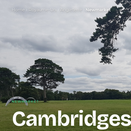
Home
Royaume-Uni
Angleterre
Newmarket
NEWMARKET
Cambridgesh