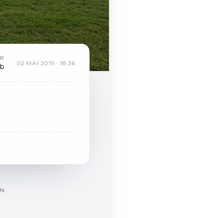
AR
02
MAI
2019
·
18:36
eb
ON