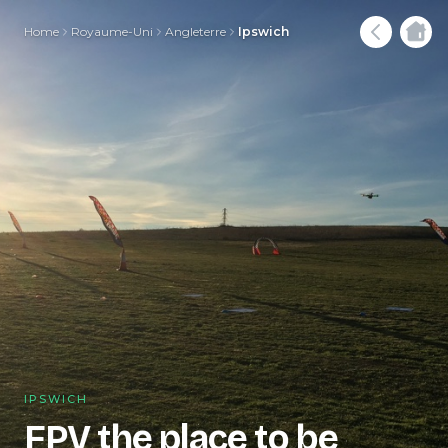
Home
Royaume-Uni
Angleterre
Ipswich
IPSWICH
FPV the place to be