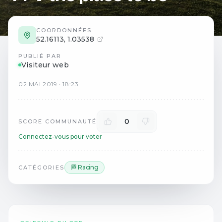
COORDONNÉES
52.16113
,
1.03538
PUBLIÉ PAR
Visiteur web
02
MAI
2019
·
18:23
0
SCORE COMMUNAUTÉ
Connectez-vous pour voter
🏁 Racing
CATÉGORIES