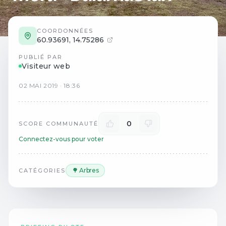
COORDONNÉES
60.93691
,
14.75286
PUBLIÉ PAR
Visiteur web
02
MAI
2019
·
18:36
0
SCORE COMMUNAUTÉ
Connectez-vous pour voter
🌳 Arbres
CATÉGORIES