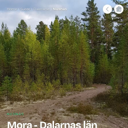
Home
Suède
Dalécarlie
Nusnäs
NUSNÄS
Mora - Dalarnas län