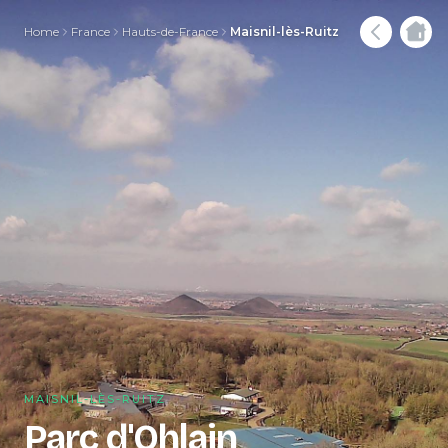
Home
France
Hauts-de-France
Maisnil-lès-Ruitz
MAISNIL-LÈS-RUITZ
Parc d'Ohlain