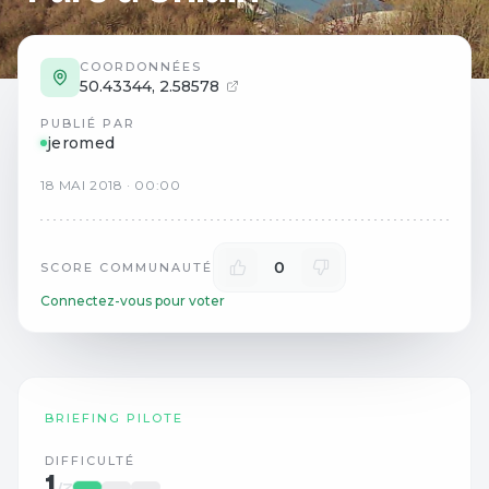
COORDONNÉES
50.43344
,
2.58578
PUBLIÉ PAR
jeromed
18
MAI
2018
·
00:00
0
SCORE COMMUNAUTÉ
Connectez-vous pour voter
BRIEFING PILOTE
DIFFICULTÉ
1